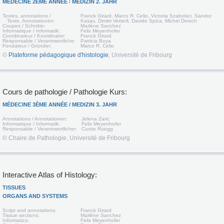
MÉDECINE 2ÈME ANNÉE
/
MEDIZIN 2. JAHR
Textes, annotations /
Franck Girard, Marco R. Celio, Victoria Szabolsci, Sandor
Texte, Annotationen:
Kasas, Dimitri Vetterli, Davide Spica, Michel Dorsch
Coupes / Schnitte:
Marlène Sanchez
Informatique / Informatik:
Felix Meyenhofer
Coordinateur / Koordinator:
Franck Girard
Responsable / Verantrwortliche:
Patricia Boya
Fondateur / Gründer:
Marco R. Celio
©
Plateforme pédagogique d'histologie
, Université de Fribourg
Cours de pathologie / Pathologie Kurs:
MÉDECINE 3
ÈME
ANNÉE / MEDIZIN 3. JAHR
Annotations / Annotationen:
Jelena Zaric
Informatique / Informatik:
Felix Meyenhofer
Responsable / Verantrwortlicher:
Curzio Ruegg
© Chaire de Pathologie, Université de Fribourg
Interactive Atlas of Histology:
TISSUES
ORGANS AND SYSTEMS
Script and annotations:
Franck Girard
Tissue sections:
Marlène Sanchez
Informatics:
Felix Meyenhofer